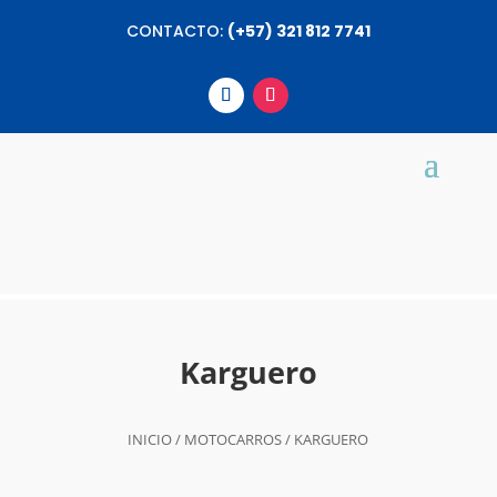
CONTACTO:
(+57) 321 812 7741
Karguero
INICIO
/
MOTOCARROS
/ KARGUERO